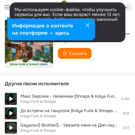
Войти
Мы используем cookie-файлы, чтобы улучшить
сервисы для вас. Если ваш возраст менее 13 лет,
настроить cookie-файлы должен ваш законный
представитель.
Больше информации
Информация о контенте
Bastard! - F..k That (Kolya Funk & Shnaps Remix)
Разрешить все
Настроить
на платформе — здесь
Kolya Funk & Shnaps
Слушать
Другие песни исполнителя
Макс Барских - Неземная (Shnaps & Kolya Funk Remix)
3:44
Kolya Funk & Shnaps
До встречи на танцполе (Kolya Funk & Shnaps Remix)
3:13
Kolya Funk & Shnaps
Gayazov$ Brother$ - Увезите меня на Дип-хаус (Shnaps & Kolya Funk Remix)
3:13
Kolya Funk & Shnaps