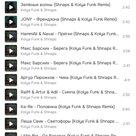
Зелёные волны (Shnaps & Kolya Funk Remix)
2:42
Kolya Funk & Shnaps
JONY - Френдзона (Shnaps & Kolya Funk Remix)
2:42
Kolya Funk & Shnaps
HammAli & Navai - Прятки (Shnaps & Kolya Funk Remix)
2:55
Kolya Funk & Shnaps
Макс Барских - Берега (Kolya Funk & Shnaps Remix)
3:26
Kolya Funk & Shnaps
Макс Барских - Берега (Kolya Funk & Shnaps Radio Mix)
2:41
Kolya Funk & Shnaps
Артур Пирожков - Чика (Kolya Funk & Shnaps Remix)
4:11
Kolya Funk & Shnaps
RaiM & Artur & Adil - Симпа (Kolya Funk & Shnaps Radio Mix)
2:52
Kolya Funk & Shnaps
Ka-Re - Половина (Kolya Funk & Shnaps Remix)
3:40
Kolya Funk & Shnaps
Леша Свик - Светофоры (Kolya Funk & Shnaps Remix)
2:57
Kolya Funk & Shnaps
Little Big - Go Bananas (Kolya Funk & Shnaps Remix)