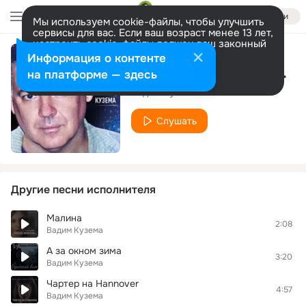
Войти
Мы используем cookie-файлы, чтобы улучшить
сервисы для вас. Если ваш возраст менее 13 лет,
настроить cookie-файлы должен ваш законный
представитель.
Больше информации
Информация о контенте
В Париж с любимой женщиной…
Разрешить все
Настроить
на платформе — здесь
Вадим Кузема
Слушать
Другие песни исполнителя
Малина
2:08
Вадим Кузема
А за окном зима
3:20
Вадим Кузема
Чартер на Hannover
4:57
Вадим Кузема