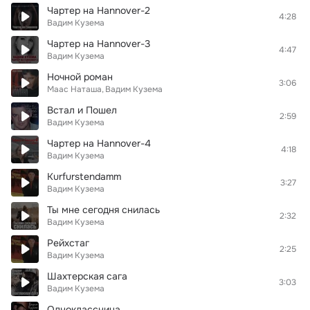
Чартер на Hannover-2
4:28
Вадим Кузема
Чартер на Hannover-3
4:47
Вадим Кузема
Ночной роман
3:06
Маас Наташа
Вадим Кузема
Встал и Пошел
2:59
Вадим Кузема
Чартер на Hannover-4
4:18
Вадим Кузема
Kurfurstendamm
3:27
Вадим Кузема
Ты мне сегодня снилась
2:32
Вадим Кузема
Рейхстаг
2:25
Вадим Кузема
Шахтерская сага
3:03
Вадим Кузема
Одноклассница