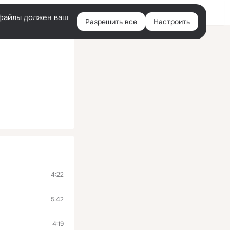
Войти
e-файлы должен ваш
Разрешить все
Настроить
Правая
колонка
4:22
5:42
4:19