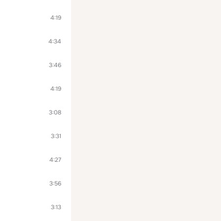
4:19
4:34
3:46
4:19
3:08
3:31
4:27
3:56
3:13