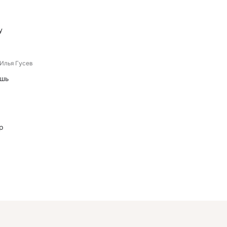
у
Илья Гусев
ишь
р