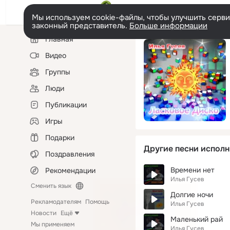
Мы используем cookie-файлы, чтобы улучшить сервис
законный представитель.
Больше информации
Левая
Главная
колонка
Видео
Группы
Люди
Публикации
Игры
Подарки
Другие песни исполн
Поздравления
Времени нет
Рекомендации
Илья Гусев
Сменить язык
Долгие ночи
Рекламодателям
Помощь
Илья Гусев
Новости
Ещё
Маленький рай
Мы применяем
Илья Гусев