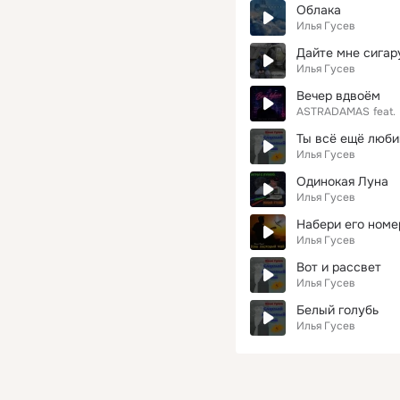
Облака
Илья Гусев
Дайте мне сигар
Илья Гусев
Вечер вдвоём
ASTRADAMAS
feat.
Ты всё ещё люб
Илья Гусев
Одинокая Луна
Илья Гусев
Набери его номе
Илья Гусев
Вот и рассвет
Илья Гусев
Белый голубь
Илья Гусев