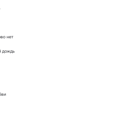
ь
ово нет
й дождь
бви