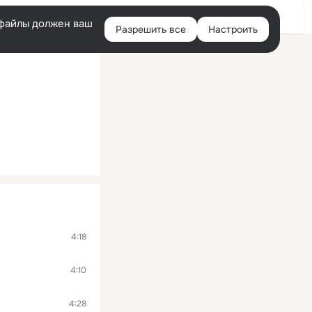
Войти
e-файлы должен ваш
Разрешить все
Настроить
Правая
колонка
4:18
4:10
4:28