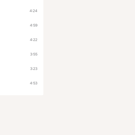
4:24
4:59
4:22
3:55
3:23
4:53