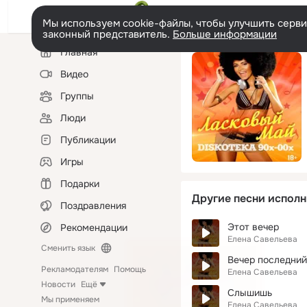
Мы используем cookie-файлы, чтобы улучшить сервис
законный представитель.
Больше информации
Левая
Главная
колонка
Видео
Группы
Люди
Публикации
Игры
Подарки
Другие песни исполн
Поздравления
Этот вечер
Рекомендации
Елена Савельева
Сменить язык
Вечер последний
Рекламодателям
Помощь
Елена Савельева
Новости
Ещё
Слышишь
Мы применяем
Елена Савельева