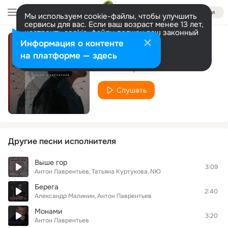
Войти
Мы используем cookie-файлы, чтобы улучшить
сервисы для вас. Если ваш возраст менее 13 лет,
настроить cookie-файлы должен ваш законный
представитель.
Больше информации
Информация о контенте
40 Ten
Разрешить все
Настроить
на платформе — здесь
Антон Лаврентьев
Слушать
Другие песни исполнителя
Выше гор
3:09
Антон Лаврентьев
Татьяна Куртукова
NЮ
Берега
2:40
Александр Малинин
Антон Лаврентьев
Монами
3:20
Антон Лаврентьев