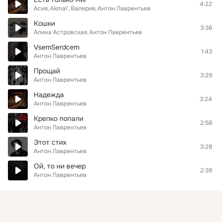
4:22
Асия
Akmal'
Валерия
Антон Лаврентьев
Кошки
3:36
Алина Астровская
Антон Лаврентьев
VsemSerdcem
1:43
Антон Лаврентьев
Прощай
3:29
Антон Лаврентьев
Надежда
3:24
Антон Лаврентьев
Крепко попали
2:58
Антон Лаврентьев
Этот стих
3:28
Антон Лаврентьев
Ой, то ни вечер
2:39
Антон Лаврентьев