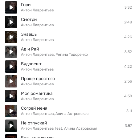
Гори
3:32
Антон Лаврентьев
Смотри
2:48
Антон Лаврентьев
Знаешь
4:26
Антон Лаврентьев
Ад и Рай
3:52
Антон Лаврентьев
Регина Тодоренко
Будапешт
4:22
Антон Лаврентьев
Проще простого
2:56
Антон Лаврентьев
Моя романтика
4:58
Антон Лаврентьев
Согрей меня
3:11
Антон Лаврентьев
Алина Астровская
Не отпускай
3:57
Антон Лаврентьев
feat.
Алина Астровская
Есть только миг