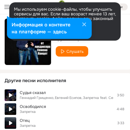
Войти
Мы используем cookie-файлы, чтобы улучшить
сервисы для вас. Если ваш возраст менее 13 лет,
настроить cookie-файлы должен ваш законный
представитель.
Больше информации
Информация о контенте
Мотылёк
Разрешить все
Настроить
на платформе — здесь
Группа Запретка
Слушать
Другие песни исполнителя
Судья сказал
3:50
Геннадий Грищенко
Евгений Есипов
Запретка
feat.
Семён Ланц
Освободился
4:48
Запретка
Отец
3:33
Запретка