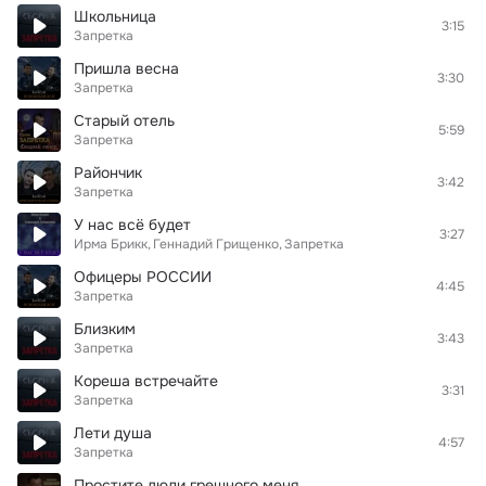
Школьница
3:15
Запретка
Пришла весна
3:30
Запретка
Старый отель
5:59
Запретка
Райончик
3:42
Запретка
У нас всё будет
3:27
Ирма Брикк
Геннадий Грищенко
Запретка
Офицеры РОССИИ
4:45
Запретка
Близким
3:43
Запретка
Кореша встречайте
3:31
Запретка
Лети душа
4:57
Запретка
Простите люди грешного меня