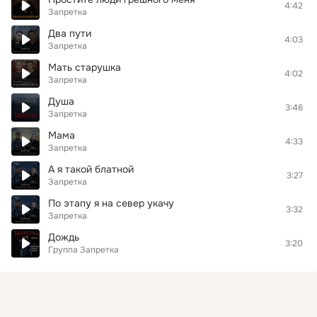
4:42
Запретка
Два пути
4:03
Запретка
Мать старушка
4:02
Запретка
Душа
3:46
Запретка
Мама
4:33
Запретка
А я такой блатной
3:27
Запретка
По этапу я на север укачу
3:32
Запретка
Дождь
3:20
Группа Запретка