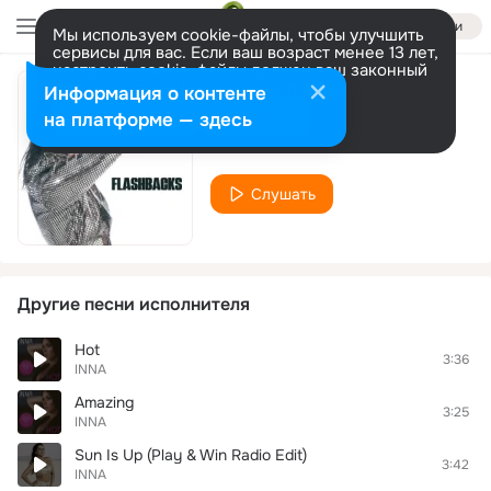
Войти
Мы используем cookie-файлы, чтобы улучшить
сервисы для вас. Если ваш возраст менее 13 лет,
настроить cookie-файлы должен ваш законный
представитель.
Больше информации
Информация о контенте
Flashbacks
Разрешить все
Настроить
на платформе — здесь
INNA
Слушать
Другие песни исполнителя
Hot
3:36
INNA
Amazing
3:25
INNA
Sun Is Up (Play & Win Radio Edit)
3:42
INNA