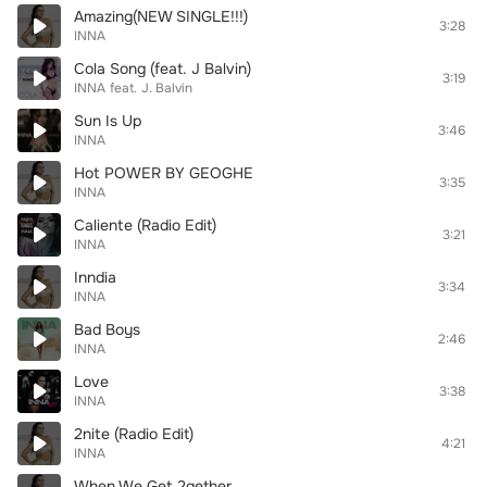
Amazing(NEW SINGLE!!!)
3:28
INNA
Cola Song (feat. J Balvin)
3:19
INNA
feat.
J. Balvin
Sun Is Up
3:46
INNA
Hot POWER BY GEOGHE
3:35
INNA
Caliente (Radio Edit)
3:21
INNA
Inndia
3:34
INNA
Bad Boys
2:46
INNA
Love
3:38
INNA
2nite (Radio Edit)
4:21
INNA
When We Get 2gether