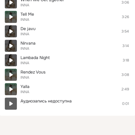
3:06
INNA
Tell Me
3:26
INNA
De javu
3:54
INNA
Nirvana
3:14
INNA
Lambada Night
3:18
INNA
Rendez Vous
3:08
INNA
Yalla
2:49
INNA
Аудиозапись недоступна
0:01