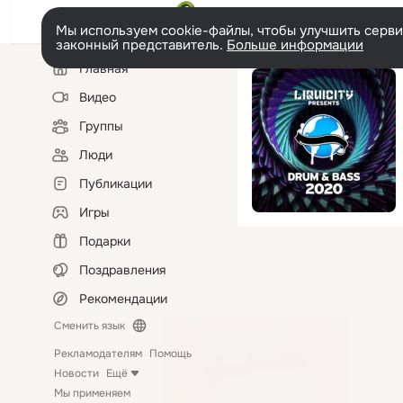
Мы используем cookie-файлы, чтобы улучшить сервис
законный представитель.
Больше информации
Левая
Главная
колонка
Видео
Группы
Люди
Публикации
Игры
Подарки
Поздравления
Рекомендации
Сменить язык
Рекламодателям
Помощь
Новости
Ещё
Мы применяем