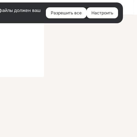
Войти
e-файлы должен ваш
Разрешить все
Настроить
Правая
колонка