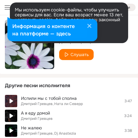
Войти
Мы используем cookie-файлы, чтобы улучшить
сервисы для вас. Если ваш возраст менее 13 лет,
настроить cookie-файлы должен ваш законный
представитель.
Больше информации
Информация о контенте
Ты уже не та
Разрешить все
Настроить
на платформе — здесь
Дмитрий Гревцев
Слушать
Другие песни исполнителя
Испили мы с тобой сполна
3:47
Дмитрий Гревцев
Ната ли Северр
А я еду домой
3:24
Дмитрий Гревцев
Не жалею
3:38
Дмитрий Гревцев
Dj Anastezia