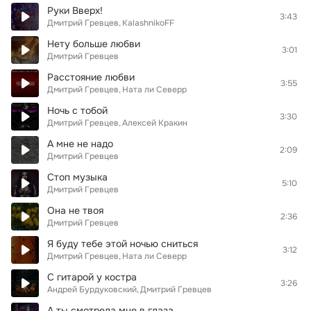
Руки Вверх!
3:43
Дмитрий Гревцев
KalashnikoFF
Нету больше любви
3:01
Дмитрий Гревцев
Расстояние любви
3:55
Дмитрий Гревцев
Ната ли Северр
Ночь с тобой
3:30
Дмитрий Гревцев
Алексей Кракин
А мне не надо
2:09
Дмитрий Гревцев
Стоп музыка
5:10
Дмитрий Гревцев
Она не твоя
2:36
Дмитрий Гревцев
Я буду тебе этой ночью сниться
3:12
Дмитрий Гревцев
Ната ли Северр
С гитарой у костра
3:26
Андрей Бурдуковский
Дмитрий Гревцев
А ты смотрела мне в глаза