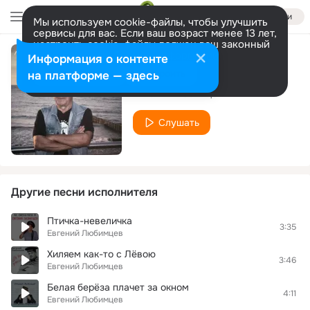
Войти
Мы используем cookie-файлы, чтобы улучшить
сервисы для вас. Если ваш возраст менее 13 лет,
настроить cookie-файлы должен ваш законный
представитель.
Больше информации
Информация о контенте
Твои глаза
Разрешить все
Настроить
на платформе — здесь
Евгений Любимцев
Слушать
Другие песни исполнителя
Птичка-невеличка
3:35
Евгений Любимцев
Хиляем как-то с Лёвою
3:46
Евгений Любимцев
Белая берёза плачет за окном
4:11
Евгений Любимцев