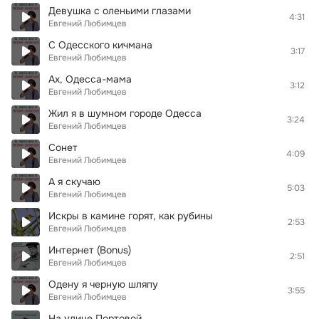
Девушка с оленьими глазами
4:31
Евгений Любимцев
С Одесского кичмана
3:17
Евгений Любимцев
Ах, Одесса-мама
3:12
Евгений Любимцев
Жил я в шумном городе Одесса
3:24
Евгений Любимцев
Сонет
4:09
Евгений Любимцев
А я скучаю
5:03
Евгений Любимцев
Искры в камине горят, как рубины
2:53
Евгений Любимцев
Интернет (Bonus)
2:51
Евгений Любимцев
Одену я черную шляпу
3:55
Евгений Любимцев
На улице Портовой