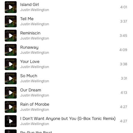
Island Girl
4:01
Justin Wellington
Tell Me
3:37
Justin Wellington
Reminiscin
3:45
Justin Wellington
Runaway
4:09
Justin Wellington
Your Love
3:38
Justin Wellington
So Much
3:31
Justin Wellington
Our Dream
4:13
Justin Wellington
Rain of Morobe
4:27
Justin Wellington
I Don't Want Anyone but You (G-Box Tonic Remix)
4:27
Justin Wellington
Re-Run the Beat