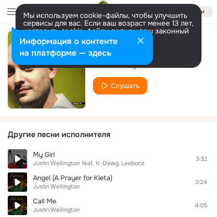
Войти
Мы используем cookie-файлы, чтобы улучшить
сервисы для вас. Если ваш возраст менее 13 лет,
настроить cookie-файлы должен ваш законный
представитель.
Больше информации
Информация о контенте
One Night with You
Разрешить все
Настроить
на платформе — здесь
Justin Wellington
Слушать
Другие песни исполнителя
My Girl
3:32
Justin Wellington
feat.
K-Dawg
Leebonz
Angel (A Prayer for Kieta)
3:24
Justin Wellington
Call Me
4:05
Justin Wellington