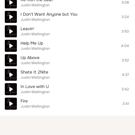
3:06
Justin Wellington
I Don't Want Anyone but You
3:24
Justin Wellington
Leavin'
3:50
Justin Wellington
Help Me Up
4:04
Justin Wellington
Up Above
3:52
Justin Wellington
Shate It 2Nite
4:37
Justin Wellington
In Love with U
3:42
Justin Wellington
Fire
3:41
Justin Wellington