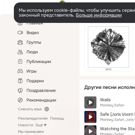
Мы используем cookie-файлы, чтобы улучшить сервис
законный представитель.
Больше информации
Левая
Главная
колонка
Видео
Группы
Люди
Публикации
Игры
Подарки
Другие песни исполн
Поздравления
Walls
Рекомендации
Monkey Safari
Сменить язык
Safe (Joris Voorn
Рекламодателям
Помощь
Monkey Safari
Joris
Новости
Ещё
Watching the Sta
Мы применяем
Monkey Safari