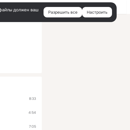
Войти
e-файлы должен ваш
Разрешить все
Настроить
Правая
колонка
8:33
4:54
7:05