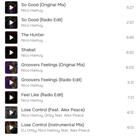
So Good (Original Mix)
5:27
Nico Hamuy
So Good (Radio Edit)
2:57
Nico Hamuy
The Hunter
5:55
Nico Hamuy
Shabat
6:52
Nico Hamuy
Groovers Feelings (Original Mix)
6:03
Nico Hamuy
Groovers Feelings (Radio Edit)
3:31
Nico Hamuy
Feel Like (Radio Edit)
7:21
Nico Hamuy
Lose Control (Feat. Alex Peace)
6:12
Nico Hamuy
Ortzy
feat.
Alex Peace
Lose Control (Instrumental Mix)
6:13
DJ Ortzy
Nico Hamuy
feat.
Alex Peace