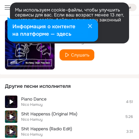
Войти
Мы используем cookie-файлы, чтобы улучшить
сервисы для вас. Если ваш возраст менее 13 лет,
настроить cookie-файлы должен ваш законный
представитель.
Больше информации
Информация о контенте
Chopin
Разрешить все
Настроить
на платформе — здесь
Nico Hamuy
Слушать
Другие песни исполнителя
Piano Dance
4:51
Nico Hamuy
Shit Happenss (Original Mix)
5:26
Nico Hamuy
Shit Happens (Radio Edit)
3:31
Nico Hamuy