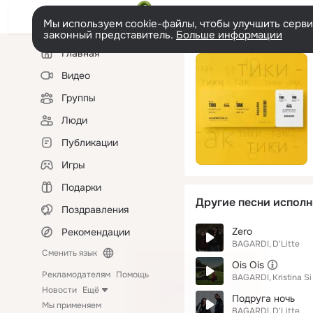
Мы используем cookie-файлы, чтобы улучшить сервис
законный представитель.
Больше информации
Левая
Главная
колонка
Видео
Группы
Люди
Публикации
Игры
Подарки
Другие песни исполн
Поздравления
Zero
Рекомендации
BAGARDI
D'Litte
Сменить язык
Ois Ois
Рекламодателям
Помощь
BAGARDI
Kristina Si
Новости
Ещё
Подруга ночь
Мы применяем
BAGARDI
D'Litte