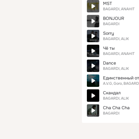
MST
BAGARDI
ANAHIT
BONJOUR
BAGARDI
Sorry
BAGARDI
ALIK
Чё ты
BAGARDI
ANAHIT
Dance
BAGARDI
ALIK
Единственный о
A.V.G
Goro
BAGARD
Скандал
BAGARDI
ALIK
Cha Cha Cha
BAGARDI