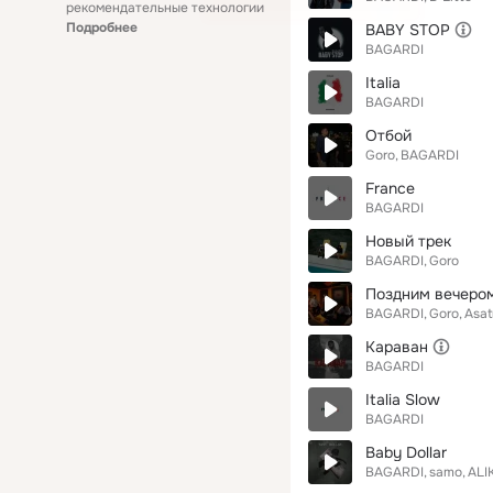
рекомендательные технологии
Подробнее
BABY STOP
BAGARDI
Italia
BAGARDI
Отбой
Goro
BAGARDI
France
BAGARDI
Новый трек
BAGARDI
Goro
Поздним вечеро
BAGARDI
Goro
Asat
Караван
BAGARDI
Italia Slow
BAGARDI
Baby Dollar
BAGARDI
samo
ALI