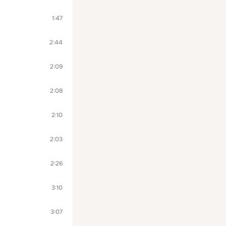
1:47
2:44
2:09
2:08
2:10
2:03
2:26
3:10
3:07