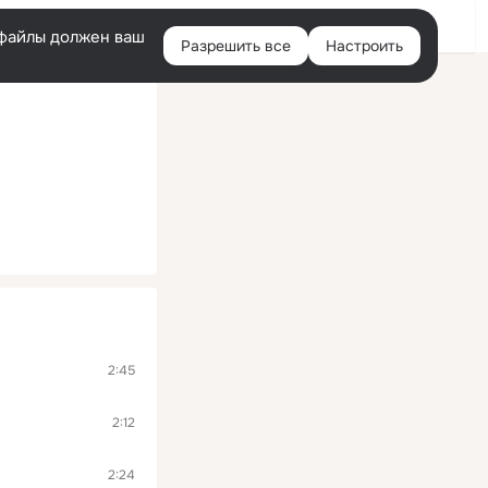
Войти
e-файлы должен ваш
Разрешить все
Настроить
Правая
колонка
2:45
2:12
2:24