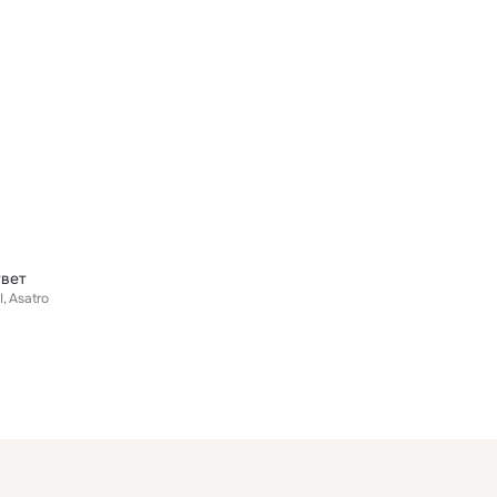
твет
I
Asatro