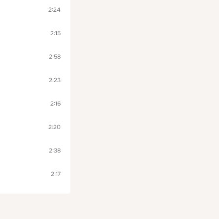
2:24
2:15
2:58
2:23
2:16
2:20
2:38
2:17