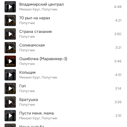
Владимирский централ
4:48
Михаил Круг
Попутчик
70 рыл на нарах
4:21
Попутчик
Страна стакания
3:50
Попутчик
Соликамская
3:21
Попутчик
Ошибочка (Маравихер-3)
3:46
Попутчик
Кольщик
4:51
Михаил Круг
Попутчик
Гоп
3:14
Попутчик
Братушка
3:26
Попутчик
Пусти меня, мама
2:51
Михаил Круг
Попутчик
Наша судьба