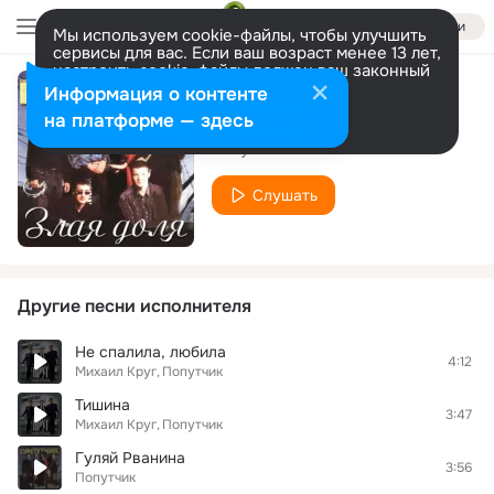
Войти
Мы используем cookie-файлы, чтобы улучшить
сервисы для вас. Если ваш возраст менее 13 лет,
настроить cookie-файлы должен ваш законный
представитель.
Больше информации
Информация о контенте
Моя женщина
Разрешить все
Настроить
на платформе — здесь
Попутчик
Слушать
Другие песни исполнителя
Не спалила, любила
4:12
Михаил Круг
Попутчик
Тишина
3:47
Михаил Круг
Попутчик
Гуляй Рванина
3:56
Попутчик