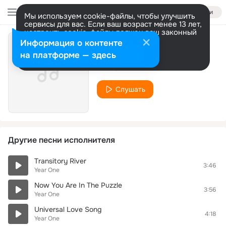
Войти
Мы используем cookie-файлы, чтобы улучшить
сервисы для вас. Если ваш возраст менее 13 лет,
настроить cookie-файлы должен ваш законный
представитель.
Больше информации
Информация о контенте
Above You
Разрешить все
Настроить
на платформе — здесь
Year One
Слушать
Другие песни исполнителя
Transitory River
3:46
Year One
Now You Are In The Puzzle
3:56
Year One
Universal Love Song
4:18
Year One