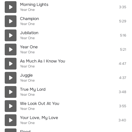
Morning Lights
3:35
Year One
Champion
5:29
Year One
Jubilation
5:16
Year One
Year One
5:21
Year One
As Much As I Know You
4:47
Year One
Juggle
4:37
Year One
True My Lord
3:48
Year One
We Look Out At You
3:55
Year One
Your Love, My Love
3:40
Year One
Flood