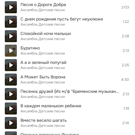
Песня о Дороге Добра
2:03
Ансамбль Детские песни
С днем рождения пусть бегут неуклюже
1:22
Ансамбль Детские песни
Спокойной ночи малыши
2:28
Ансамбль Детские песни
Буратино
2:13
Ансамбль Детские песни
А а и зеленый попугай
2:25
Ансамбль Детские песни
А Может Быть Ворона
4:30
Ансамбль Детские песни
Песенка друзей (Из м/ф "Бременские музыканты")
2:13
Ансамбль Детские песни
В каждом маленьком ребенке
1:19
Ансамбль Детские песни
Вместе весело шагать
2:14
Ансамбль Детские песни
Песенка поросенка Фунтика