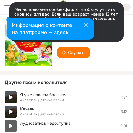
Войти
Мы используем cookie-файлы, чтобы улучшить
сервисы для вас. Если ваш возраст менее 13 лет,
настроить cookie-файлы должен ваш законный
представитель.
Больше информации
Информация о контенте
Улыбка
Разрешить все
Настроить
на платформе — здесь
Ансамбль Детские песни
Слушать
Другие песни исполнителя
Я уже совсем большая
1:37
Ансамбль Детские песни
Качели
3:12
Ансамбль Детские песни
Аудиозапись недоступна
0:01