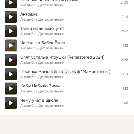
2:05
Ансамбль Детские песни
Антошка
2:14
Ансамбль Детские песни
Танец маленьких утят
2:52
Ансамбль Детские песни
Частушки Бабок Ёжек
1:13
Ансамбль Детские песни
Спят усталые игрушки (Remastered 2024)
2:28
Ансамбль Детские песни
Песенка мамонтёнка (Из м/ф "Мамонтёнок")
2:00
Ансамбль Детские песни
Кабы Небыло Зимы
1:13
Ансамбль Детские песни
Чему учат в школе
1:48
Ансамбль Детские песни