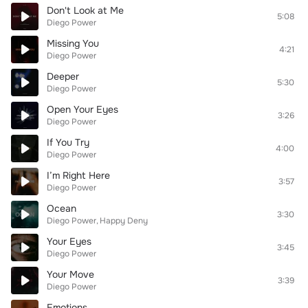
Don't Look at Me
5:08
Diego Power
Missing You
4:21
Diego Power
Deeper
5:30
Diego Power
Open Your Eyes
3:26
Diego Power
If You Try
4:00
Diego Power
I’m Right Here
3:57
Diego Power
Ocean
3:30
Diego Power
Happy Deny
Your Eyes
3:45
Diego Power
Your Move
3:39
Diego Power
Emotions