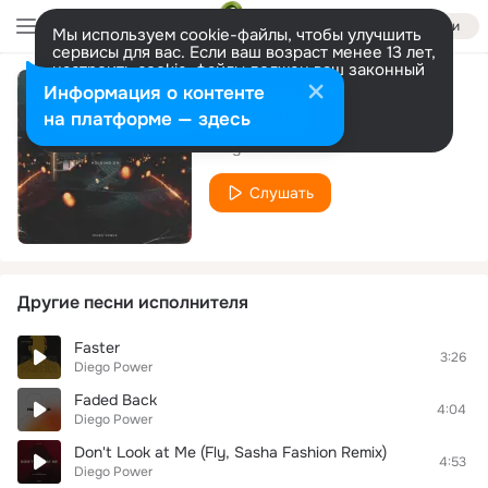
Войти
Мы используем cookie-файлы, чтобы улучшить
сервисы для вас. Если ваш возраст менее 13 лет,
настроить cookie-файлы должен ваш законный
представитель.
Больше информации
Информация о контенте
Holding On
Разрешить все
Настроить
на платформе — здесь
Diego Power
Слушать
Другие песни исполнителя
Faster
3:26
Diego Power
Faded Back
4:04
Diego Power
Don't Look at Me (Fly, Sasha Fashion Remix)
4:53
Diego Power