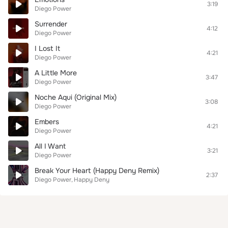
3:19
Diego Power
Surrender
4:12
Diego Power
I Lost It
4:21
Diego Power
A Little More
3:47
Diego Power
Noche Aqui (Original Mix)
3:08
Diego Power
Embers
4:21
Diego Power
All I Want
3:21
Diego Power
Break Your Heart (Happy Deny Remix)
2:37
Diego Power
Happy Deny