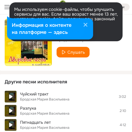
Войти
Мы используем cookie-файлы, чтобы улучшить
сервисы для вас. Если ваш возраст менее 13 лет,
настроить cookie-файлы должен ваш законный
представитель.
Больше информации
Информация о контенте
Бубенчик
Разрешить все
Настроить
на платформе — здесь
Бродская Мария Васильевна
Слушать
Другие песни исполнителя
Чуйский тракт
3:02
Бродская Мария Васильевна
Разлука
2:10
Бродская Мария Васильевна
Пятнадцать лет
4:12
Бродская Мария Васильевна