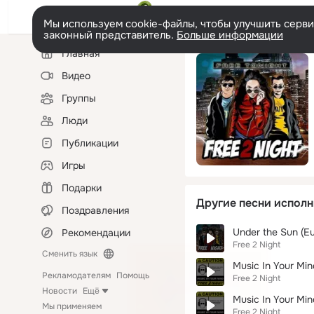
Мы используем cookie-файлы, чтобы улучшить сервис
законный представитель.
Больше информации
Левая
Главная
колонка
Видео
Группы
Люди
Публикации
Игры
Подарки
Другие песни исполн
Поздравления
Under the Sun (E
Рекомендации
Free 2 Night
Сменить язык
Music In Your Mind
Рекламодателям
Помощь
Free 2 Night
Новости
Ещё
Music In Your Min
Мы применяем
Free 2 Night