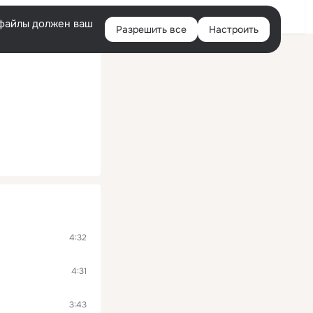
Войти
e-файлы должен ваш
Разрешить все
Настроить
Правая
колонка
4:32
4:31
3:43