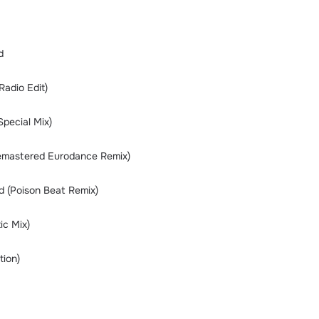
d
adio Edit)
Special Mix)
emastered Eurodance Remix)
d (Poison Beat Remix)
ic Mix)
tion)