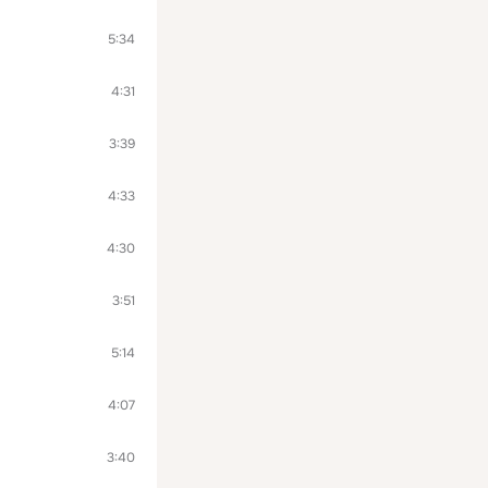
5:34
4:31
3:39
4:33
4:30
3:51
5:14
4:07
3:40