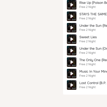
Rise Up (Poison B
Free 2 Night
STAYS THE SAME
Free 2 Night
Under the Sun (R
Free 2 Night
Sweet Lies
Free 2 Night
Under the Sun (Ori
Free 2 Night
The Only One (Re
Free 2 Night
Music In Your Min
Free 2 Night
Lost Control (B.P.
Free 2 Night