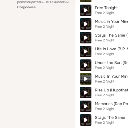
рекомендательные технологии
Подробнее
Free Tonight
Free 2 Night
Music in Your Min
Free 2 Night
Stays The Same (R
Free 2 Night
Life Is Love (B.P. 
Free 2 Night
Under the Sun (R
Free 2 Night
Music In Your Min
Free 2 Night
Rise Up (Hypothet
Free 2 Night
Memories (Rap Po
Free 2 Night
Stays The Same
Free 2 Night