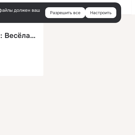
Войти
e-файлы должен ваш
Разрешить все
Настроить
Правая
колонка
Как цыган с мужиком деньги сажали: Весёлая песня цыгана