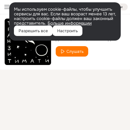
Войти
Мы используем cookie-файлы, чтобы улучшить
сервисы для вас. Если ваш возраст менее 13 лет,
настроить cookie-файлы должен ваш законный
представитель.
Больше информации
Rolls Royce
Разрешить все
Настроить
Джиган
Тимати
ЕГОР КРИД
Слушать