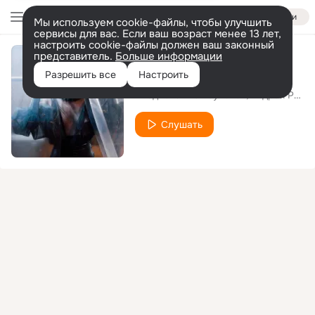
Войти
Мы используем cookie-файлы, чтобы улучшить
сервисы для вас. Если ваш возраст менее 13 лет,
настроить cookie-файлы должен ваш законный
представитель.
Больше информации
Танец Аутло №2
Разрешить все
Настроить
Владислав Ташбулатов
Андрей Романов
Слушать