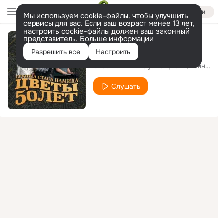
Войти
Мы используем cookie-файлы, чтобы улучшить
сервисы для вас. Если ваш возраст менее 13 лет,
настроить cookie-файлы должен ваш законный
представитель.
Больше информации
Юрмала
Разрешить все
Настроить
Стас Намин и Группа Цветы
Кенни Аронофф
Слушать