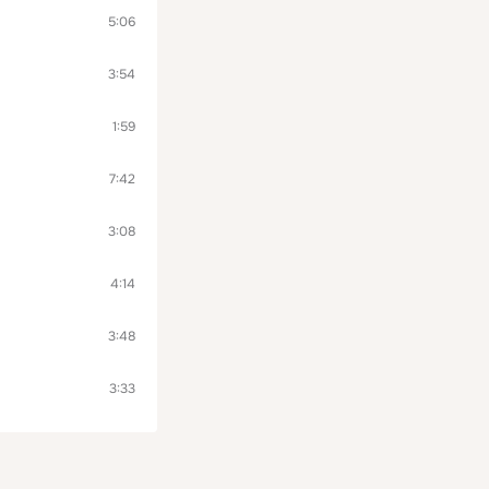
5:06
3:54
1:59
7:42
3:08
4:14
3:48
3:33