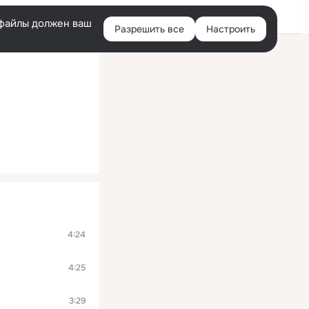
Войти
e-файлы должен ваш
Разрешить все
Настроить
Правая
колонка
4:24
4:25
3:29