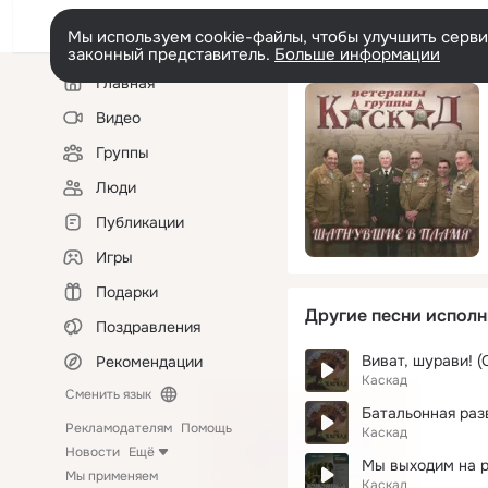
Мы используем cookie-файлы, чтобы улучшить сервис
законный представитель.
Больше информации
Левая
Главная
колонка
Видео
Группы
Люди
Публикации
Игры
Подарки
Другие песни исполн
Поздравления
Виват, шурави! (
Рекомендации
Каскад
Сменить язык
Батальонная раз
Рекламодателям
Помощь
Каскад
Новости
Ещё
Мы выходим на 
Мы применяем
Каскад