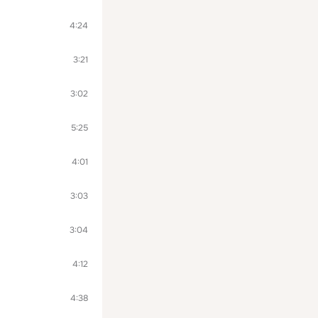
4:24
3:21
3:02
5:25
4:01
3:03
3:04
4:12
4:38