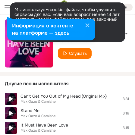
Войти
Мы используем cookie-файлы, чтобы улучшить
сервисы для вас. Если ваш возраст менее 13 лет,
настроить cookie-файлы должен ваш законный
представитель.
Больше информации
Информация о контенте
Can't Get You Out Of My Head (The Distance & Igi Remix)
Разрешить все
Настроить
на платформе — здесь
Max Oazo & Camishe
Слушать
Другие песни исполнителя
Can't Get You Out of My Head (Original Mix)
3:31
Max Oazo & Camishe
Stand Me
3:16
Max Oazo & Camishe
It Must Have Been Love
3:15
Max Oazo & Camishe