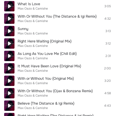
What Is Love
3:05
Max Oazo & Camishe
With Or Without You (The Distance & Igi Remix)
4:32
Max Oazo & Camishe
Sunny
3:13
Max Oazo & Camishe
Right Here Waiting (Original Mix)
3:12
Max Oazo & Camishe
As Long As You Love Me (Chill Edit)
2:31
Max Oazo & Camishe
It Must Have Been Love (Original Mix)
2:00
Max Oazo & Camishe
With or Without You (Original Mix)
3:20
Max Oazo & Camishe
With Or Without You (Ojax & Bonzana Remix)
4:58
Max Oazo & Camishe
Believe (The Distance & Igi Remix)
4:43
Max Oazo & Camishe
Right Here Waiting (The Distance & Igi Remix)