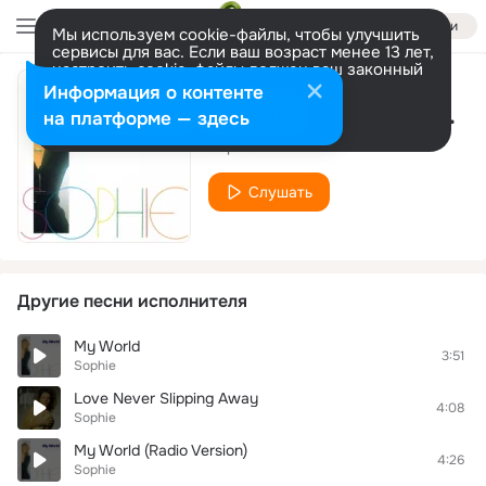
Войти
Мы используем cookie-файлы, чтобы улучшить
сервисы для вас. Если ваш возраст менее 13 лет,
настроить cookie-файлы должен ваш законный
представитель.
Больше информации
Информация о контенте
My World (Instrumental)
Разрешить все
Настроить
на платформе — здесь
Sophie
Слушать
Другие песни исполнителя
My World
3:51
Sophie
Love Never Slipping Away
4:08
Sophie
My World (Radio Version)
4:26
Sophie