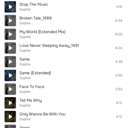
Stop The Music
5:51
Sophie
Broken Tale_1989
4:34
Sophie
My World (Extended Mix)
6:05
Sophie
Love Never Sleeping Away_1991
6:24
Sophie
Same
4:38
Sophie
Same (Extended)
5:55
Sophie
Face To Face
3:53
Sophie
Tell Me Why
4:12
Sophie
Only Wanna Be With You
4:12
Sophie
Alone