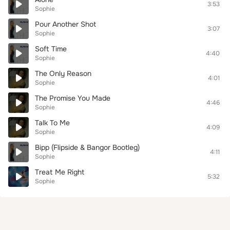
3:53
Sophie
Pour Another Shot
3:07
Sophie
Soft Time
4:40
Sophie
The Only Reason
4:01
Sophie
The Promise You Made
4:46
Sophie
Talk To Me
4:09
Sophie
Bipp (Flipside & Bangor Bootleg)
4:11
Sophie
Treat Me Right
5:32
Sophie