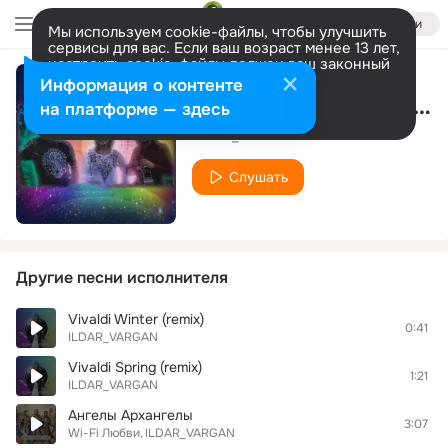
Войти
Мы используем cookie-файлы, чтобы улучшить
сервисы для вас. Если ваш возраст менее 13 лет,
настроить cookie-файлы должен ваш законный
представитель.
Больше информации
Информация о контенте
Dance to Infinity (Ethno Version)
Разрешить все
Настроить
на платформе — здесь
ILDAR_VARGAN
Слушать
Другие песни исполнителя
Vivaldi Winter (remix)
0:41
ILDAR_VARGAN
Vivaldi Spring (remix)
1:21
ILDAR_VARGAN
Ангелы Архангелы
3:07
Wi-Fi Любви
ILDAR_VARGAN