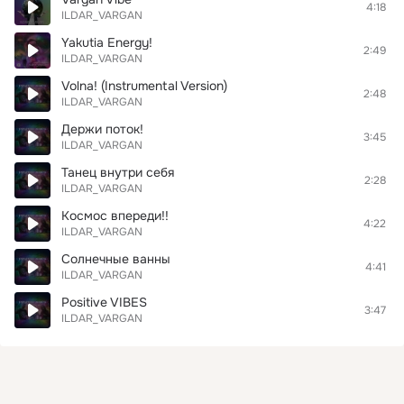
4:18
ILDAR_VARGAN
Yakutia Energy!
2:49
ILDAR_VARGAN
Volna! (Instrumental Version)
2:48
ILDAR_VARGAN
Держи поток!
3:45
ILDAR_VARGAN
Танец внутри себя
2:28
ILDAR_VARGAN
Космос впереди!!
4:22
ILDAR_VARGAN
Солнечные ванны
4:41
ILDAR_VARGAN
Positive VIBES
3:47
ILDAR_VARGAN