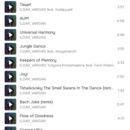
Тащит
2:57
ILDAR_VARGAN
feat.
Кайфуций
AUM
4:08
ILDAR_VARGAN
Universal Harmony
3:48
ILDAR_VARGAN
Jungle Dance
3:55
ILDAR_VARGAN
feat.
dooydodoom
Keepers of Memory
3:33
ILDAR_VARGAN
Yuliyana Krivoshapkina
feat.
Fanil Vildanov
Joy!
2:50
ILDAR_VARGAN
Tshaikovsky The Small Swans In The Dance (remix)
1:42
ILDAR_VARGAN
Bach Joke (remix)
0:47
ILDAR_VARGAN
Flow of Goodness
4:01
ILDAR_VARGAN
Vargan Vibe