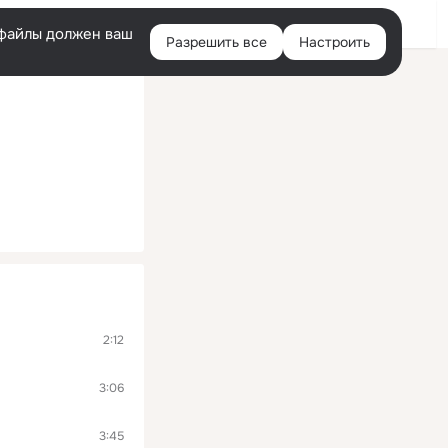
Войти
e-файлы должен ваш
Разрешить все
Настроить
Правая
колонка
2:12
3:06
3:45