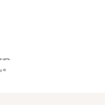
а цепь
у Я!