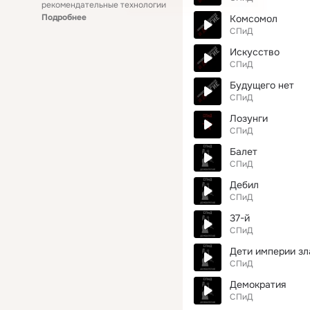
рекомендательные технологии
Подробнее
Комсомол
СПиД
Искусство
СПиД
Будущего нет
СПиД
Лозунги
СПиД
Балет
СПиД
Дебил
СПиД
37-й
СПиД
Дети империи зл
СПиД
Демократия
СПиД