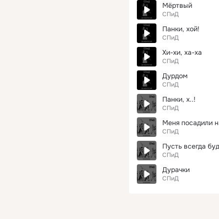
Мёртвый
СПиД
Панки, хой!
СПиД
Хи-хи, ха-ха
СПиД
Дурдом
СПиД
Панки, х..!
СПиД
Меня посадили н
СПиД
Пусть всегда буд
СПиД
Дурачки
СПиД