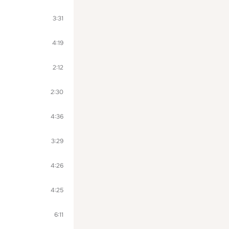
3:31
4:19
2:12
2:30
4:36
3:29
4:26
4:25
6:11