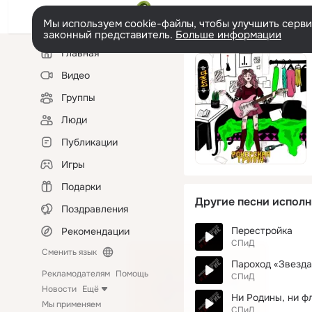
Мы используем cookie-файлы, чтобы улучшить сервис
законный представитель.
Больше информации
Левая
Главная
колонка
Видео
Группы
Люди
Публикации
Игры
Подарки
Другие песни исполн
Поздравления
Перестройка
Рекомендации
СПиД
Сменить язык
Пароход «Звезда
Рекламодателям
Помощь
СПиД
Новости
Ещё
Ни Родины, ни ф
Мы применяем
СПиД