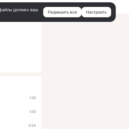
Войти
e-файлы должен ваш
Разрешить все
Настроить
Правая
колонка
1:35
1:43
2:24