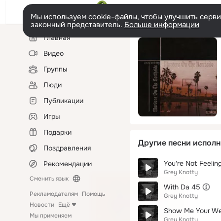
Мы используем cookie-файлы, чтобы улучшить сервис
законный представитель.
Больше информации
Левая
Главная
колонка
Видео
Группы
Люди
Публикации
Игры
Подарки
Другие песни исполн
Поздравления
You're Not Feelin
Рекомендации
Grey Knotty
Сменить язык
With Da 45
Рекламодателям
Помощь
Grey Knotty
Новости
Ещё
Show Me Your W
Мы применяем
Grey Knotty