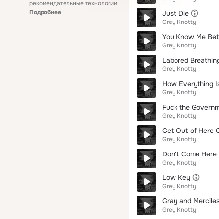
рекомендательные технологии
Подробнее
Just Die
Grey Knotty
You Know Me Bett
Grey Knotty
Labored Breathin
Grey Knotty
How Everything I
Grey Knotty
Fuck the Govern
Grey Knotty
Get Out of Here 
Grey Knotty
Don't Come Here
Grey Knotty
Low Key
Grey Knotty
Gray and Mercile
Grey Knotty