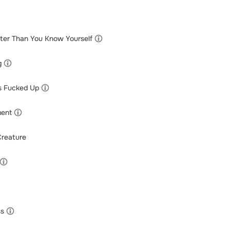
er Than You Know Yourself
g
s Fucked Up
ment
Creature
ss