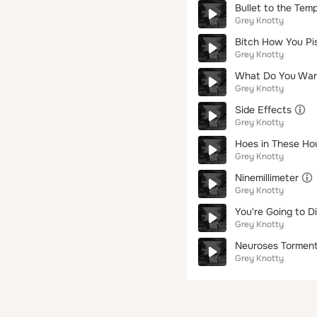
Bullet to the Tem
Grey Knotty
Bitch How You Pi
Grey Knotty
What Do You Wa
Grey Knotty
Side Effects
Grey Knotty
Hoes in These Ho
Grey Knotty
Ninemillimeter
Grey Knotty
You're Going to D
Grey Knotty
Neuroses Tormen
Grey Knotty