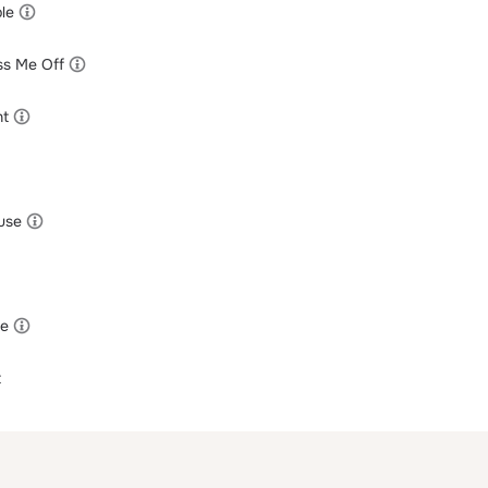
ple
ss Me Off
nt
use
ie
t