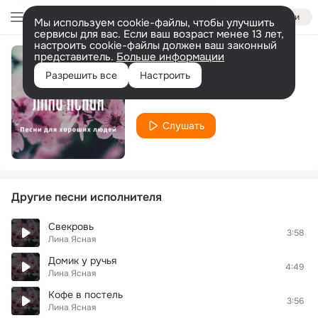
Войти
Мы используем cookie-файлы, чтобы улучшить
сервисы для вас. Если ваш возраст менее 13 лет,
настроить cookie-файлы должен ваш законный
представитель.
Больше информации
Города
Разрешить все
Настроить
Лина Ясная
Слушать
Другие песни исполнителя
Свекровь
3:58
Лина Ясная
Домик у ручья
4:49
Лина Ясная
Кофе в постель
3:56
Лина Ясная