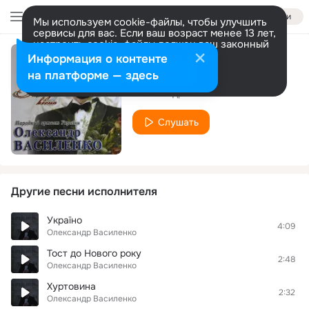
Войти
Мы используем cookie-файлы, чтобы улучшить
сервисы для вас. Если ваш возраст менее 13 лет,
настроить cookie-файлы должен ваш законный
представитель.
Больше информации
Информация о контенте
Осипається цвіт
Разрешить все
Настроить
на платформе — здесь
Олександр Василенко
Слушать
Другие песни исполнителя
Україно
4:09
Олександр Василенко
Тост до Нового року
2:48
Олександр Василенко
Хуртовина
2:32
Олександр Василенко