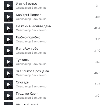
У стилі ретро
3:11
Олександр Василенко
Кав’ярні Подола
4:16
Олександр Василенко
Не клич минулий день
4:34
Олександр Василенко
Любко-Голубко
2:15
Олександр Василенко
Я знайду тебе
3:40
Олександр Василенко
Тустань
2:53
Олександр Василенко
Чі абрикоса розцвіла
4:20
Олександр Василенко
Спогади
3:48
Олександр Василенко
Гуцулко Ксеня
3:01
Олександр Василенко
Вівці мої, вівці