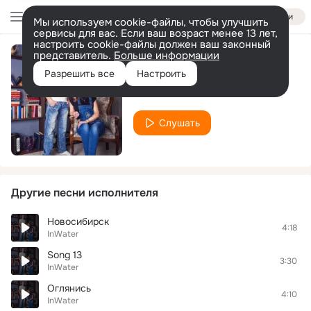
Войти
Мы используем cookie-файлы, чтобы улучшить
сервисы для вас. Если ваш возраст менее 13 лет,
настроить cookie-файлы должен ваш законный
представитель.
Больше информации
Люблю тебя
Разрешить все
Настроить
InWater
Слушать
Другие песни исполнителя
Новосибирск
4:18
InWater
Song 13
3:30
InWater
Оглянись
4:10
InWater