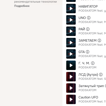
рекомендательные технологии
Подробнее
НАВИГАТОР
PODSKATOM
feat.
y
UNO
PODSKATOM
feat.
М
РАЙ
PODSKATOM
feat.
М
ЗАМЕТАЕМ
PODSKATOM
feat.
М
GTA
PODSKATOM
feat.
y
Г. Ч. М.
PODSKATOM
ЛСД (Аутро)
PODSKATOM
feat.
S
Затянутый трип
PODSKATOM
Caution UFO
PODSKATOM
feat.
Г