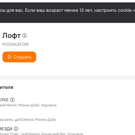
ы для вас. Если ваш возраст менее 13 лет, настроить cooki
Лофт
PODSKATOM
Слушать
ителя
ИЛКЕ
a404error
Мэнни Дэйс
Крушель
рушель
ya404error
Мэнни Дэйс
ВЕЗДА
энни Дэйс
ya404error
Крымский Вес
Крушель