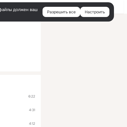
Войти
e-файлы должен ваш
Разрешить все
Настроить
Правая
колонка
6:22
4:31
4:12