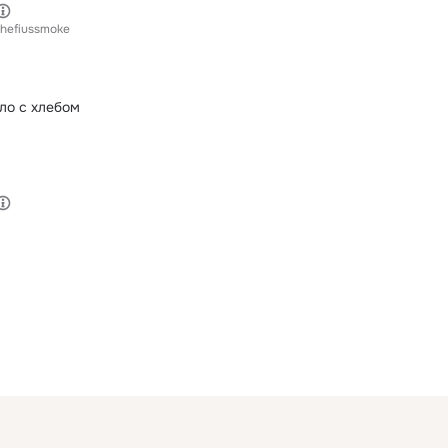
hefiussmoke
ло с хлебом