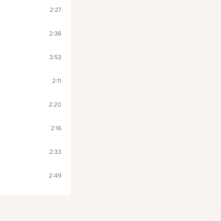
2:27
2:36
3:53
2:11
2:20
2:16
2:33
2:49