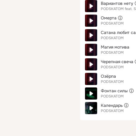
Вариантов нету
PODSKATOM
feat.
S
Омерта
PODSKATOM
Сатана любит са
PODSKATOM
Магия мотива
PODSKATOM
Черепная свеча
PODSKATOM
Озёрпа
PODSKATOM
Фонтан силы
PODSKATOM
Календарь
PODSKATOM