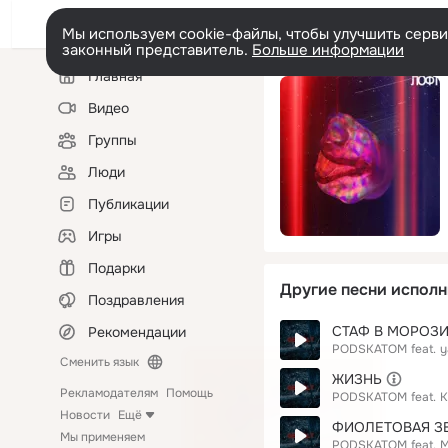
Мы используем cookie-файлы, чтобы улучшить сервис
законный представитель.
Больше информации
Левая
Главная
колонка
Видео
Группы
Люди
Публикации
Игры
Подарки
Другие песни исполн
Поздравления
СТАФ В МОРОЗ
Рекомендации
PODSKATOM
feat.
y
Сменить язык
ЖИЗНЬ
Рекламодателям
Помощь
PODSKATOM
feat.
К
Новости
Ещё
ФИОЛЕТОВАЯ З
Мы применяем
PODSKATOM
feat.
М