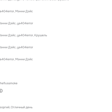
a404error
Мэнни Дэйс
энни Дэйс
ya404error
энни Дэйс
ya404error
Крушель
энни Дэйс
ya404error
a404error
Мэнни Дэйс
hefiussmoke
еоргий
Отличный день