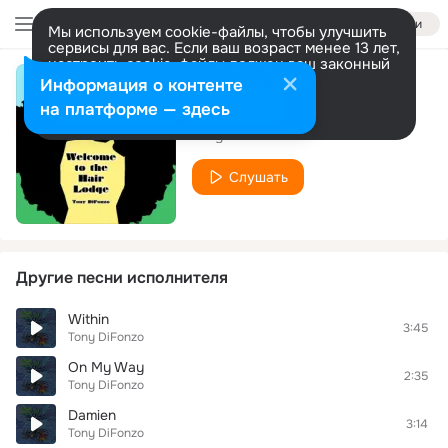
Войти
Мы используем cookie-файлы, чтобы улучшить
сервисы для вас. Если ваш возраст менее 13 лет,
настроить cookie-файлы должен ваш законный
представитель.
Больше информации
Информация о контенте
You Are the Sun
Разрешить все
Настроить
на платформе — здесь
Tony DiFonzo
Слушать
Другие песни исполнителя
Within
3:45
Tony DiFonzo
On My Way
2:35
Tony DiFonzo
Damien
3:14
Tony DiFonzo