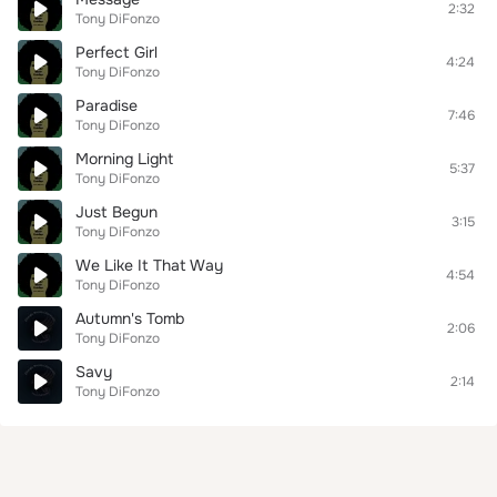
2:32
Tony DiFonzo
Perfect Girl
4:24
Tony DiFonzo
Paradise
7:46
Tony DiFonzo
Morning Light
5:37
Tony DiFonzo
Just Begun
3:15
Tony DiFonzo
We Like It That Way
4:54
Tony DiFonzo
Autumn's Tomb
2:06
Tony DiFonzo
Savy
2:14
Tony DiFonzo