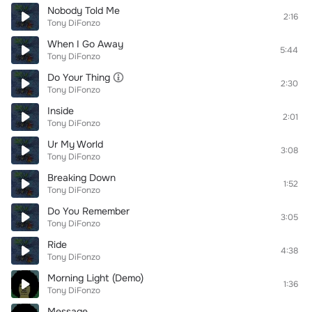
Nobody Told Me
2:16
Tony DiFonzo
When I Go Away
5:44
Tony DiFonzo
Do Your Thing
2:30
Tony DiFonzo
Inside
2:01
Tony DiFonzo
Ur My World
3:08
Tony DiFonzo
Breaking Down
1:52
Tony DiFonzo
Do You Remember
3:05
Tony DiFonzo
Ride
4:38
Tony DiFonzo
Morning Light (Demo)
1:36
Tony DiFonzo
Message