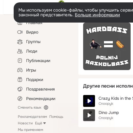
Мы используем cookie-файлы, чтобы улучшить сервис
законный представитель.
Больше информации
Левая
Главная
колонка
Видео
Группы
Люди
Публикации
Игры
Подарки
Другие песни исполн
Поздравления
Crazy Kids in th
Рекомендации
Cnoopyk
Сменить язык
Dino Jump
Рекламодателям
Помощь
Cnoopyk
Новости
Ещё
Мы применяем