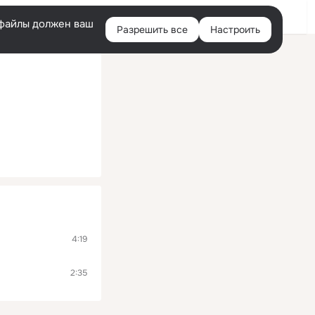
Войти
e-файлы должен ваш
Разрешить все
Настроить
Правая
колонка
4:19
2:35