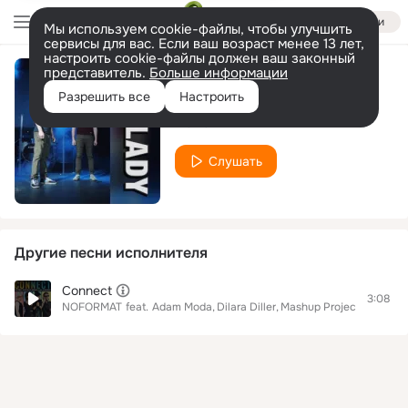
Войти
Мы используем cookie-файлы, чтобы улучшить
сервисы для вас. Если ваш возраст менее 13 лет,
настроить cookie-файлы должен ваш законный
представитель.
Больше информации
B-Lady
Разрешить все
Настроить
NOFORMAT
Слушать
Другие песни исполнителя
Connect
3:08
NOFORMAT
feat.
Adam Moda
Dilara Diller
Mashup Project