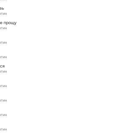
вь
нтин
не прощу
нтин
нтин
нтин
ься
нтин
нтин
нтин
нтин
нтин