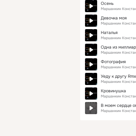
Осень
Маршанкин Конста
Девочка моя
Маршанкин Конста
Наталья
Маршанкин Конста
Одна из миллиа
Маршанкин Конста
Фотография
Маршанкин Конста
Уеду к другу Rmx
Маршанкин Конста
Кровинушка
Маршанкин Конста
В моем сердце о
Маршанкин Конста