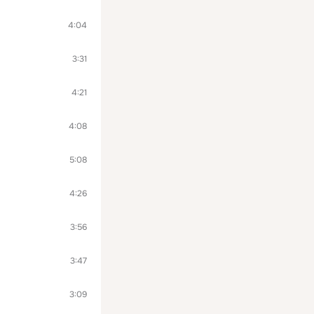
4:04
3:31
4:21
4:08
5:08
4:26
3:56
3:47
3:09