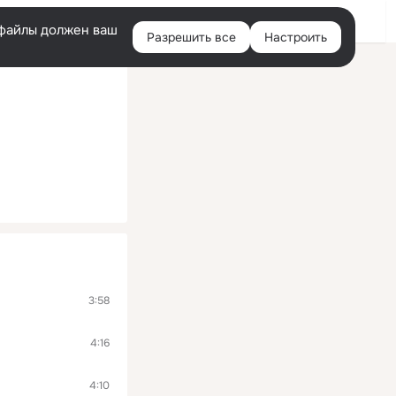
Войти
e-файлы должен ваш
Разрешить все
Настроить
Правая
колонка
3:58
4:16
4:10