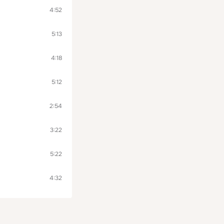
4:52
5:13
4:18
5:12
2:54
3:22
5:22
4:32