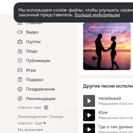
Мы используем cookie-файлы, чтобы улучшить сервис
законный представитель.
Больше информации
Левая
Главная
колонка
Видео
Группы
Люди
Публикации
Игры
Подарки
Другие песни исполн
Поздравления
Незабывай
Рекомендации
Маршанкин Конста
Сменить язык
Юля
Рекламодателям
Помощь
Маршанкин Конста
Новости
Ещё
Где о там далеко
Мы применяем
Маршанкин Конста