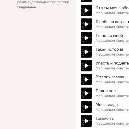
рекомендательные технологии
Подробнее
Это ты моя любо
Маршанкин Конста
Я себя ни когда 
Маршанкин Конста
Ты не со мной
Маршанкин Конста
Такая история
Маршанкин Конста
Упасть и поднят
Маршанкин Конста
В твоих глазах
Маршанкин Конста
Ладно все
Маршанкин Конста
Моя звезда
Маршанкин Конста
Только ты
Маршанкин Конста