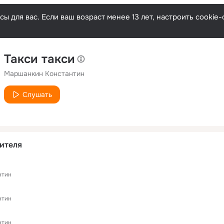
ы для вас. Если ваш возраст менее 13 лет, настроить cooki
Такси такси
Маршанкин Константин
Слушать
ителя
нтин
нтин
нтин