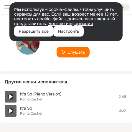
Войти
Мы используем cookie-файлы, чтобы улучшить
сервисы для вас. Если ваш возраст менее 13 лет,
настроить cookie-файлы должен ваш законный
представитель.
Больше информации
Sophie Marceau
Разрешить все
Настроить
Porno Cachet
Слушать
Другие песни исполнителя
It's So (Piano Version)
2:48
Porno Cachet
It's So
3:22
Porno Cachet