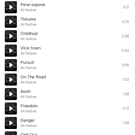
Речи короче
3:17
All Native
Письма
3:25
All Native
Childhod
2:58
All Native
Vice town
0:53
All Native
Pursuit
3:55
All Native
On The Road
1:33
All Native
Aooh
1:38
All Native
Freedom
2:13
All Native
Danger
1:39
All Native
Chill Out