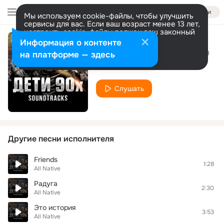
Войти
Мы используем cookie-файлы, чтобы улучшить
сервисы для вас. Если ваш возраст менее 13 лет,
настроить cookie-файлы должен ваш законный
представитель.
Больше информации
Информация о контенте
Война поколений
Разрешить все
Настроить
на платформе — здесь
All Native
Слушать
Другие песни исполнителя
Friends
1:28
All Native
Радуга
2:30
All Native
Это история
3:53
All Native