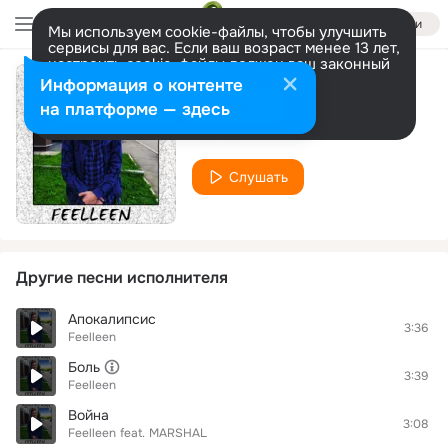
Войти
Мы используем cookie-файлы, чтобы улучшить
сервисы для вас. Если ваш возраст менее 13 лет,
настроить cookie-файлы должен ваш законный
представитель.
Больше информации
Информация о контенте
Без слов
Разрешить все
Настроить
на платформе — здесь
Feelleen
Слушать
Другие песни исполнителя
Апокалипсис
3:36
Feelleen
Боль
3:39
Feelleen
Война
3:08
Feelleen
feat.
MARSHAL