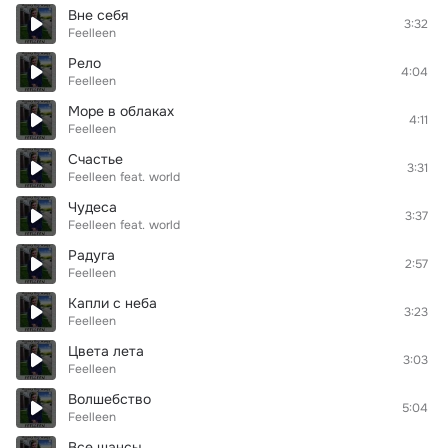
Вне себя
3:32
Feelleen
Рело
4:04
Feelleen
Море в облаках
4:11
Feelleen
Счастье
3:31
Feelleen
feat.
world
Чудеса
3:37
Feelleen
feat.
world
Радуга
2:57
Feelleen
Капли с неба
3:23
Feelleen
Цвета лета
3:03
Feelleen
Волшебство
5:04
Feelleen
Все шансы