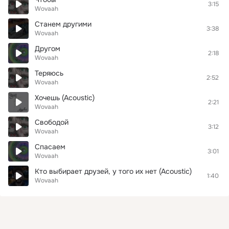
3:15
Wovaah
Станем другими
3:38
Wovaah
Другом
2:18
Wovaah
Теряюсь
2:52
Wovaah
Хочешь (Acoustic)
2:21
Wovaah
Свободой
3:12
Wovaah
Спасаем
3:01
Wovaah
Кто выбирает друзей, у того их нет (Acoustic)
1:40
Wovaah