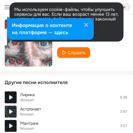
Войти
Мы используем cookie-файлы, чтобы улучшить
сервисы для вас. Если ваш возраст менее 13 лет,
настроить cookie-файлы должен ваш законный
представитель.
Больше информации
Информация о контенте
Вояж
Разрешить все
Настроить
на платформе — здесь
Wovaah
Слушать
Другие песни исполнителя
Лирика
5:38
Wovaah
Астронавт
3:47
Wovaah
Мантраж
3:07
Wovaah