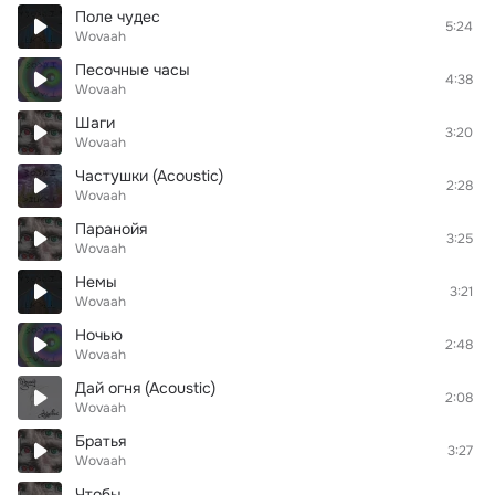
Поле чудес
5:24
Wovaah
Песочные часы
4:38
Wovaah
Шаги
3:20
Wovaah
Частушки (Acoustic)
2:28
Wovaah
Паранойя
3:25
Wovaah
Немы
3:21
Wovaah
Ночью
2:48
Wovaah
Дай огня (Acoustic)
2:08
Wovaah
Братья
3:27
Wovaah
Чтобы