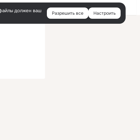
Войти
e-файлы должен ваш
Разрешить все
Настроить
Правая
колонка