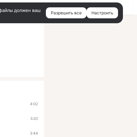
Войти
e-файлы должен ваш
Разрешить все
Настроить
Правая
колонка
4:02
3:20
3:44