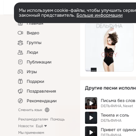
Мы используем cookie-файлы, чтобы улучшить сервис
законный представитель.
Больше информации
Левая
Главная
колонка
Видео
Группы
Люди
Публикации
Игры
Подарки
Другие песни исполн
Поздравления
Письма без слов
Рекомендации
DЕЛЬФИНА
Nexet
Сменить язык
Текила и соль
Рекламодателям
Помощь
DЕЛЬФИНА
Новости
Ещё
Привет от одино
Мы применяем
DЕЛЬФИНА