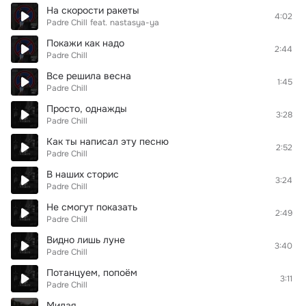
На скорости ракеты
4:02
Padre Chill
feat.
nastasya-ya
Покажи как надо
2:44
Padre Chill
Все решила весна
1:45
Padre Chill
Просто, однажды
3:28
Padre Chill
Как ты написал эту песню
2:52
Padre Chill
В наших сторис
3:24
Padre Chill
Не смогут показать
2:49
Padre Chill
Видно лишь луне
3:40
Padre Chill
Потанцуем, попоём
3:11
Padre Chill
Милая