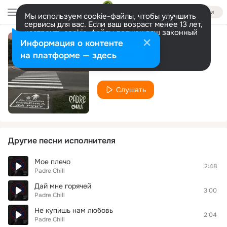
Войти
Мы используем cookie-файлы, чтобы улучшить
сервисы для вас. Если ваш возраст менее 13 лет,
настроить cookie-файлы должен ваш законный
представитель.
Больше информации
Информация о контенте
Багз Банни
Разрешить все
Настроить
на платформе — здесь
Padre Chill
Слушать
Другие песни исполнителя
Мое плечо
2:48
Padre Chill
Дай мне горячей
3:00
Padre Chill
Не купишь нам любовь
2:04
Padre Chill