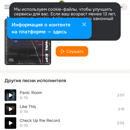
Войти
Мы используем cookie-файлы, чтобы улучшить
сервисы для вас. Если ваш возраст менее 13 лет,
настроить cookie-файлы должен ваш законный
представитель.
Больше информации
Информация о контенте
Next Level
Разрешить все
Настроить
на платформе — здесь
S-70
Слушать
Другие песни исполнителя
Panic Room
2:07
S-70
Like This
2:15
S-70
Check Up the Record
2:03
S-70