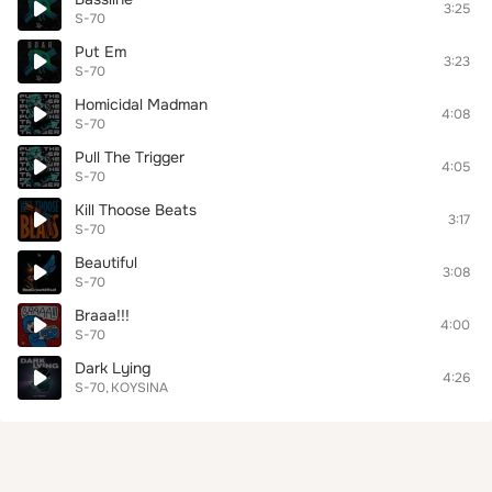
3:25
S-70
Put Em
3:23
S-70
Homicidal Madman
4:08
S-70
Pull The Trigger
4:05
S-70
Kill Thoose Beats
3:17
S-70
Beautiful
3:08
S-70
Braaa!!!
4:00
S-70
Dark Lying
4:26
S-70
KOYSINA