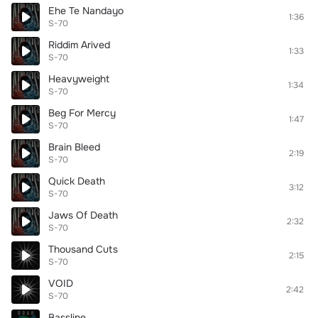
Ehe Te Nandayo
1:36
S-70
Riddim Arived
1:33
S-70
Heavyweight
1:34
S-70
Beg For Mercy
1:47
S-70
Brain Bleed
2:19
S-70
Quick Death
3:12
S-70
Jaws Of Death
2:32
S-70
Thousand Cuts
2:15
S-70
VOID
2:42
S-70
Bassline