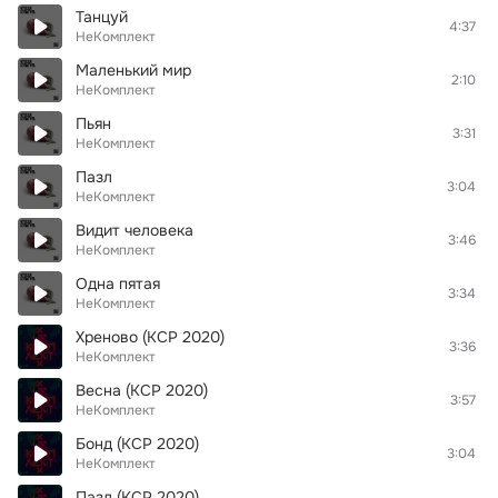
Танцуй
4:37
НеКомплект
Маленький мир
2:10
НеКомплект
Пьян
3:31
НеКомплект
Пазл
3:04
НеКомплект
Видит человека
3:46
НеКомплект
Одна пятая
3:34
НеКомплект
Хреново (КСР 2020)
3:36
НеКомплект
Весна (КСР 2020)
3:57
НеКомплект
Бонд (КСР 2020)
3:04
НеКомплект
Пазл (КСР 2020)