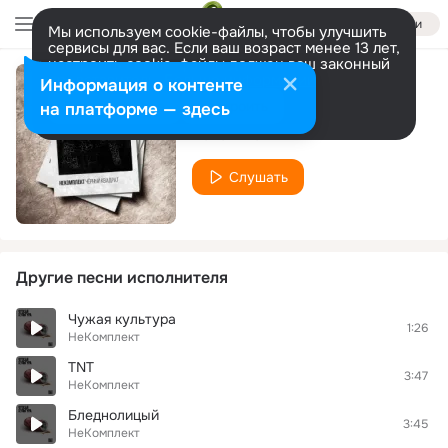
Войти
Мы используем cookie-файлы, чтобы улучшить
сервисы для вас. Если ваш возраст менее 13 лет,
настроить cookie-файлы должен ваш законный
представитель.
Больше информации
Информация о контенте
Чёрный квадрат
Разрешить все
Настроить
на платформе — здесь
НеКомплект
Слушать
Другие песни исполнителя
Чужая культура
1:26
НеКомплект
TNT
3:47
НеКомплект
Бледнолицый
3:45
НеКомплект