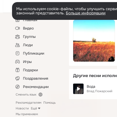
Мы используем cookie-файлы, чтобы улучшить сервис
законный представитель.
Больше информации
Левая
Главная
колонка
Видео
Группы
Люди
Публикации
Игры
Подарки
Другие песни исполн
Поздравления
Вода
Рекомендации
Влад Пожарский
Сменить язык
Рекламодателям
Помощь
Новости
Ещё
Мы применяем