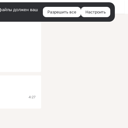
Войти
e-файлы должен ваш
Разрешить все
Настроить
Правая
колонка
4:27