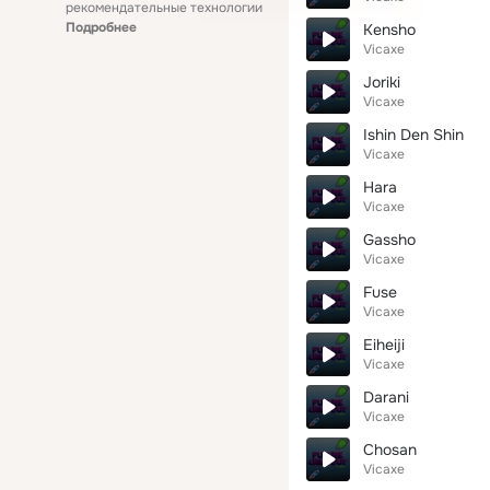
рекомендательные технологии
Подробнее
Kensho
Vicaxe
Joriki
Vicaxe
Ishin Den Shin
Vicaxe
Hara
Vicaxe
Gassho
Vicaxe
Fuse
Vicaxe
Eiheiji
Vicaxe
Darani
Vicaxe
Chosan
Vicaxe