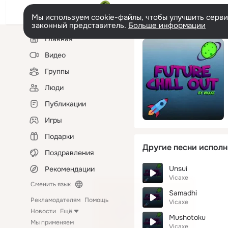
Мы используем cookie-файлы, чтобы улучшить сервис
законный представитель.
Больше информации
Левая
Главная
колонка
Видео
Группы
Люди
Публикации
Игры
Подарки
Другие песни исполн
Поздравления
Unsui
Рекомендации
Vicaxe
Сменить язык
Samadhi
Рекламодателям
Помощь
Vicaxe
Новости
Ещё
Mushotoku
Мы применяем
Vicaxe