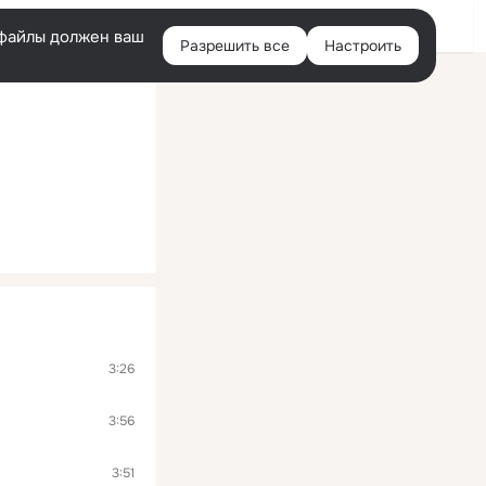
Войти
e-файлы должен ваш
Разрешить все
Настроить
Правая
колонка
3:26
3:56
3:51