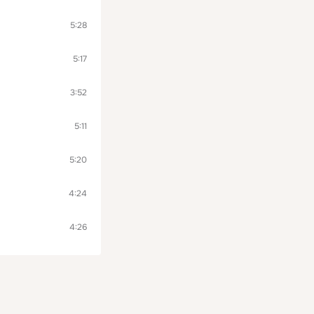
5:28
5:17
3:52
5:11
5:20
4:24
4:26