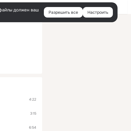
Войти
e-файлы должен ваш
Разрешить все
Настроить
Правая
колонка
4:22
3:15
6:54