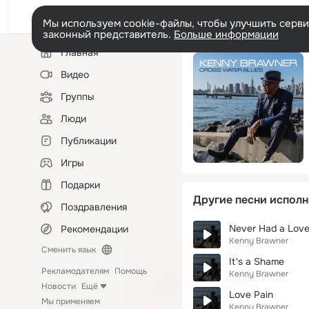
Мы используем cookie-файлы, чтобы улучшить сервис
законный представитель.
Больше информации
Левая
Главная
колонка
Видео
Группы
Люди
Публикации
Игры
Подарки
Другие песни исполн
Поздравления
Never Had a Love
Рекомендации
Kenny Brawner
Сменить язык
It's a Shame
Рекламодателям
Помощь
Kenny Brawner
Новости
Ещё
Love Pain
Мы применяем
Kenny Brawner